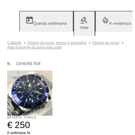
Questa settimana
In evidenza
Aste
Catawiki
Orologi da polso, penne e accendini
Orologi da polso
Asta di orologi da polso mai usati
N.
104690768
Venduto
OFFERTA FINALE
€ 250
6 settimane fa