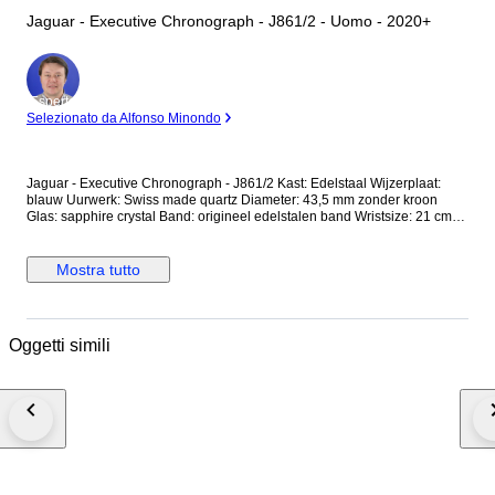
Jaguar - Executive Chronograph - J861/2 - Uomo - 2020+
Esperto
Selezionato da Alfonso Minondo
Jaguar - Executive Chronograph - J861/2 Kast: Edelstaal Wijzerplaat:
blauw Uurwerk: Swiss made quartz Diameter: 43,5 mm zonder kroon
Glas: sapphire crystal Band: origineel edelstalen band Wristsize: 21 cm
Staat: Nieuwstaat! Garantie: 1 jaar "de Horlogemeesters" Wordt geleverd
in originele doos + documenten. Dit horloge wordt aangetekend en
verzekerd verstuurd (DHL-express).
Mostra tutto
Oggetti simili