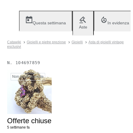
Questa settimana
In evidenza
Aste
Catawiki
Gioielli e pietre preziose
Gioielli
Asta di gioielli vintage
esclusivi
N.
104697859
Non più disponibile
Offerte chiuse
5 settimane fa