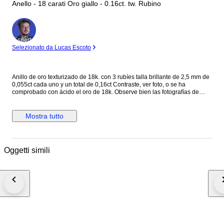
Anello - 18 carati Oro giallo - 0.16ct. tw. Rubino
Esperto
Selezionato da Lucas Escoto
Anillo de oro texturizado de 18k. con 3 rubíes talla brillante de 2,5 mm de
0,055ct cada uno y un total de 0,16ct Contraste, ver foto, o se ha
comprobado con ácido el oro de 18k. Observe bien las fotografías de
detalles, Todos nuestros artículos están en stock para envío inmediato. El
envío esta asegurado sin coste añadido. Fuera de Europa sera necesario
el ID o DNI para la documentación de aduana y si hubiera gastos serán
Mostra tutto
por cuenta del comprador Los envíos a islas, pueden tener incremento
del precio (Consultar para que se pueda realizar el envio) Envíos a todo
el mundo a través de mensajería internacional DHL, UPS.... , con
seguimiento. Excepto los articulos sin reseva
Oggetti simili