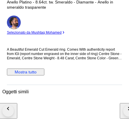
Anello Platino - 8.64ct. tw. Smeraldo - Diamante - Anello in
smeraldo trasparente
Esperto
Selezionato da Mushtaq Mohamed
A Beautiful Emerald Cut Emerald ring. Comes With authenticity report
from IGI (report number engraved on the inner side of ring) Centre Stone -
Emerald, Centre Stone Weight - 8.48 Carat, Centre Stone Color - Green ,
Transparent Diamond - Natural Cart - 0.16 Carat Colour - F-G Clarity -
VVS -VS IGI Report Number- 58J1327925 Set in platinum950 13.36
Grams gross weight, Ring Size - 8.75 US / 19 IT / 59 EU
Mostra tutto
Oggetti simili