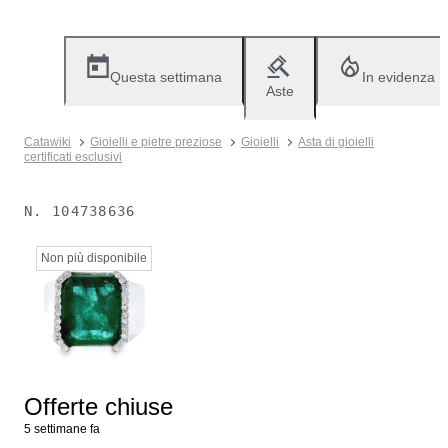
Questa settimana
In evidenza
Aste
Catawiki
Gioielli e pietre preziose
Gioielli
Asta di gioielli
certificati esclusivi
N.
104738636
Non più disponibile
Offerte chiuse
5 settimane fa