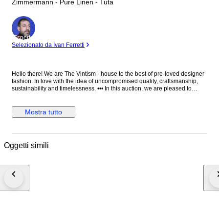
Zimmermann - Pure Linen - Tuta
Esperto
Selezionato da Ivan Ferretti
Hello there! We are The Vintism - house to the best of pre-loved designer
fashion. In love with the idea of uncompromised quality, craftsmanship,
sustainability and timelessness. ••• In this auction, we are pleased to
present: ● A mesmerizing Zimmermann summer playsuit in pure linen
batiste with a bold retro floral print in green, turquoise, blue, orange, pink
and brown, featuring a pointed collar, buttoned front, oversized cap
Mostra tutto
sleeves, chest flap pockets, matching tie belt, elasticated back waist and
wide short legs with turned-up hems. ● • Retail price: approx. €750,00. •
Condition: Perfect, without any signs of use. Professionally cleaned and
ready to wear. • Composition: 100% linen. • Size: 1 on the tag - equivalent
Oggetti simili
to M - EU 38 - relaxed fit (check the measurements please). •
Measurements: Bust width approx. 52 cm, waist width 38 cm, hips width
57 cm, leg hem width 42 cm, length 78 cm, leg length from crotch 6,5 cm.
••• As a trusted partner of Catawiki, we bring years of expertise in high-
end e-commerce to ensure authenticity and top-notch condition in every
item. From luxurious natural fabrics like cashmere and silk to impeccable
quality, we select pieces that transcend fleeting trends. Each item
undergoes a thorough preparing process before reaching you including a
sanitation with UV light, steam or ozone. We check every smallest detail
and millimeter of fabric to make sure we only sell things that we would like