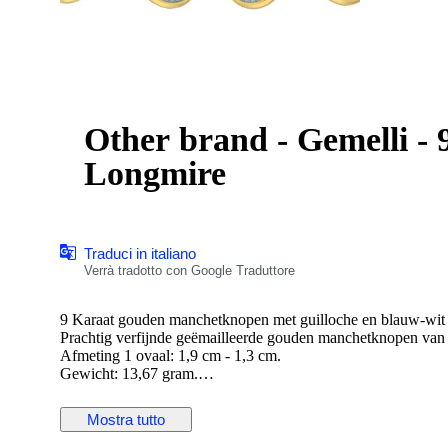
Other brand - Gemelli - 9
Longmire
Traduci in italiano
Verrà tradotto con Google Traduttore
9 Karaat gouden manchetknopen met guilloche en blauw-wit
Prachtig verfijnde geëmailleerde gouden manchetknopen va
Afmeting 1 ovaal: 1,9 cm - 1,3 cm.
Gewicht: 13,67 gram.
Conditie: uitstekend.
Wordt aangetekend en verzekerd verstuurd.
Mostra tutto
Eventuele douanekosten buiten de EU betaald de koper.