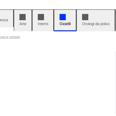
denza
Arte
Interni
Gioielli
Orologi da polso
i marca vintage