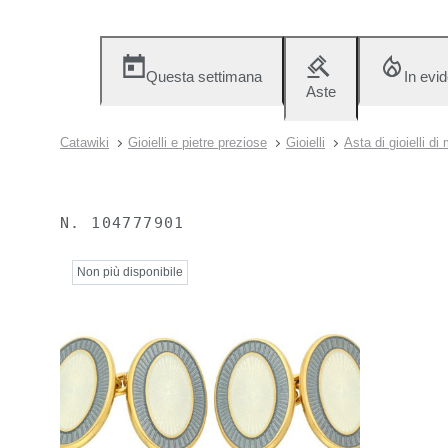
Questa settimana
In evi
Aste
Catawiki
Gioielli e pietre preziose
Gioielli
Asta di gioielli d
N.
104777901
Non più disponibile