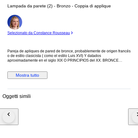
Lampada da parete (2) - Bronzo - Coppia di applique
Esperto
Selezionato da Constance Rousseau
Pareja de apliques de pared de bronce, probablemente de origen francés
o de estilo clasicista ( como el estilo Luis XVI) Y datados
aproximadamente en el siglo XIX O PRINCIPIOS del XX. BRONCE
fundido con una pátina envejecida que le otorga su color oscuro
característico. Cada aplique cuenta con cinco Brazos de luz curvos ,
decorados con motivos ornamentales que incluye elementos vegetales y
Mostra tutto
formas arquitectónicas clásicas. Son piezas diseñadas para ser
montadas en pared, a menudo utilizadas en pares para flanquear
espejos ,cuadros o puertas en interiores elegantes.
Oggetti simili