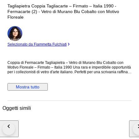
Tagliapietra Coppia Tagliacarte – Firmato – Italia 1990 -
Fermacarte (2) - Vetro di Murano Blu Cobalto con Motivo
Floreale
Esperto
Selezionato da Fiammetta Fulchiati
Coppia di Fermacarte Tagliapietra – Vetro di Murano Blu Cobalto con
Motivo Floreale – Firmato – Italia 1990 Una rara e imperdibile opportunità
per i collezionisti di vetro d'arte italiano. Perfetti per una scrivania raffinata
o una vetrina da collezione. La loro peculiarità risiede nel fatto che,
sebbene simili nel design, non sono identici: le piccole differenze, frutto
della lavorazione interamente a mano, rendono ogni pezzo un'opera
Mostra tutto
unica al mondo. Dettagli Tecnici e Artistici • Maestro: Tagliapietra •
Tecnica: Realizzato con l'eccezionale maestria della tecnica sommerso
con inclusione di vetro lavorato a creare una complessa e dettagliata
composizione floreale e geometrica interna. • Colore e Design: Ciascun
Oggetti simili
pezzo presenta un nucleo vibrante di colore Blu Cobalto incapsulato in
spesso vetro trasparente. La disposizione precisa e ipnotica dei motivi
crea un affascinante effetto visivo tridimensionale che cattura e riflette la
luce. • Epoca: 1990 • Dimensioni: Altezza circa 5 cm, diametro circa 9 cm.
Autenticità Indiscutibile La provenienza e l'autenticità di questi pezzi sono
documentate in modo inequivocabile. Come visibile nelle foto della base
di un fermacarte è presente la firma autografa incisa all'acido del maestro: