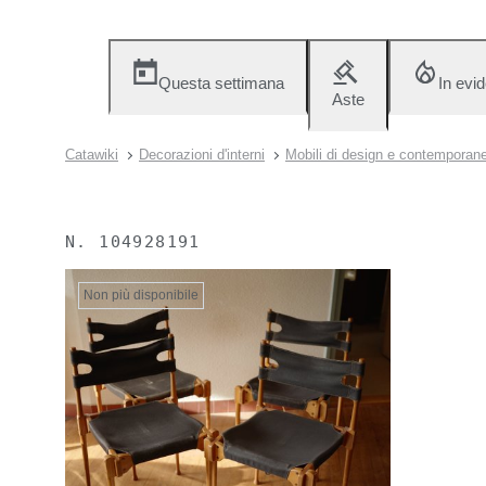
Questa settimana
In evi
Aste
Catawiki
Decorazioni d'interni
Mobili di design e contemporane
N.
104928191
Non più disponibile