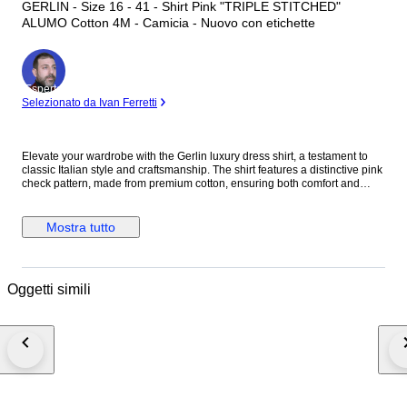
GERLIN - Size 16 - 41 - Shirt Pink "TRIPLE STITCHED"
ALUMO Cotton 4M - Camicia - Nuovo con etichette
Esperto
Selezionato da Ivan Ferretti
Elevate your wardrobe with the Gerlin luxury dress shirt, a testament to
classic Italian style and craftsmanship. The shirt features a distinctive pink
check pattern, made from premium cotton, ensuring both comfort and
durability. With its long sleeves, standard cuffs, and a spread collar that
adds a touch of sophistication, this shirt is designed for those who
appreciate attention to detail. Tailored to a regular fit, this no-size shirt
Mostra tutto
offers a timeless aesthetic that's versatile for both casual and formal
occasions. Its alumo cotton fabric, known for its breathability and strength,
makes it a suitable choice for year-round wear. Proudly made in Italy, it's a
limited edition piece that promises to be a standout in any discerning
Oggetti simili
gentleman's collection. Material: 100% Cotton