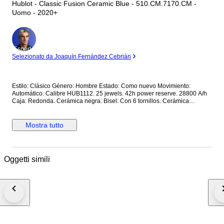
Hublot - Classic Fusion Ceramic Blue - 510.CM.7170.CM -
Uomo - 2020+
Esperto
Selezionato da Joaquín Fernández Cebrián
Estilo: Clásico Género: Hombre Estado: Como nuevo Movimiento:
Automático. Calibre HUB1112. 25 jewels. 42h power reserve. 28800 A/h
Caja: Redonda. Cerámica negra. Bisel: Con 6 tornillos. Cerámica
Corona: Con logo. Tapa trasera: Con cristal. Con inscripciones. Sujeta
con 6 tornillos. Cerámica. Esfera: Azul. Calendario a las 3. Segundero
central. Cristal: Zafiro. Plano. Antirreflejo. Correa: Cerámica Cierre: Con
Mostra tutto
logo. Con pulsadores. Deployante doble. Titanio Dimensiones: Diámetro
(sin corona): 45 mm. Altura con asas: 52 mm. Grueso: 10.5 mm. Anchura
entre asas: 25.7 mm. Anchura cierre: 23.5 mm. Peso: 163 gr Resistencia
al agua: 5 Atm. Caja original de madera. Garantía activada en la web
Oggetti simili
oficial de Hublot. Precio de tarifa (PVP): 10500€