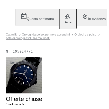
Questa settimana
In evidenza
Aste
Catawiki
Orologi da polso, penne e accendini
Orologi da polso
Asta di orologi esclusivi mai usati
N.
105024771
Non più disponibile
Offerte chiuse
3 settimane fa