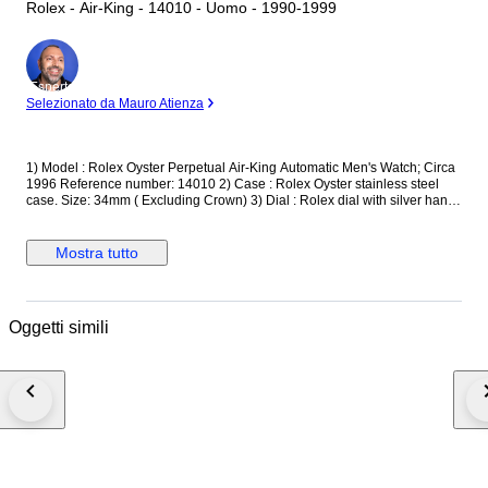
Rolex - Air-King - 14010 - Uomo - 1990-1999
Esperto
Selezionato da Mauro Atienza
1) Model : Rolex Oyster Perpetual Air-King Automatic Men's Watch; Circa
1996 Reference number: 14010 2) Case : Rolex Oyster stainless steel
case. Size: 34mm ( Excluding Crown) 3) Dial : Rolex dial with silver hands
and markers; engine-turned bezel 4) Movement : Rolex automatic
winding movement 5) Crown : Rolex screwdown crown 6) Glass :
Sapphire crystal 7) Bracelet : Rolex stainless steel jubilee bracelet. Fit up
Mostra tutto
to 6 inch wrist. Watch will be shipped via DHL or Fedex Express. We are
not responsible for any customs delays or fees. Duty tax fees/import fees
to be paid by buyer is available. If winning bidder decides to cancel /
withdraw they will bear risk , cost of all shipping and return import duties
Oggetti simili
of seller, if return instructions are not followed