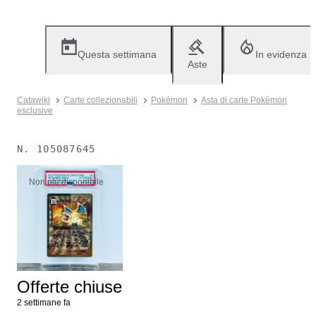
Questa settimana
In evidenza
Aste
Catawiki
Carte collezionabili
Pokémon
Asta di carte Pokémon
esclusive
N.
105087645
Non più disponibile
Offerte chiuse
2 settimane fa