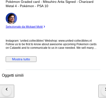
Pokémon Graded card - Mitsuhiro Arita Signed - Charizard
Metal 4 - Pokémon - PSA 10
Esperto
Selezionato da Mickael Molé
Instagram: 'united.collectibles' Webshop: www.united-collectibles.nl
Follow us to be first to know about awesome upcoming Pokemon cards
on Catawiki and to communicate to us in case needed. We sell many
cards for your collection from grading companies like PSA Global Grading
and Beckett. We sell a lot of Booster boxes and mystery boxes as well as
interesting raw cards. Shipping costs: All lots in this auction from us from
Mostra tutto
this auction can be combined so you only pay shipping costs once.
Please make sure to pay after all lots have ended to avoid paying double
shipping costs. Double paid transport costs can not be corrected. If the
system does not automatically provide the option to combine transport,
Oggetti simili
please contact me before paying through either Instagram or Catawiki.
Shipping will always be with insurance. Packing: We pack with love and
care for the offered item(s), sufficient protection, packing peanuts and new
strong boxes. Just review our feedback and rest assure to buy in complete
confidence. Quality: We carefully check all lots on condition and we do
our very best to provide an accurate estimation of the offered item. The
pictures provided are also part of the description so we kindly ask you to
review those as well to form your own opinion on condition as not
everyone uses the same standards on this. #may2026sneakerness