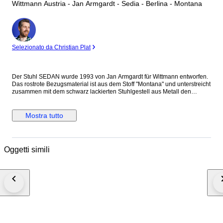
Wittmann Austria - Jan Armgardt - Sedia - Berlina - Montana
Esperto
Selezionato da Christian Plat
Der Stuhl SEDAN wurde 1993 von Jan Armgardt für Wittmann entworfen.
Das rostrote Bezugsmaterial ist aus dem Stoff "Montana" und unterstreicht
zusammen mit dem schwarz lackierten Stuhlgestell aus Metall den
zeitlosen Charakter des Entwurfs. Das Möbelstück ist 88 cm hoch, 63cm
breit und 52cm tief. Die Sitzhöhe liegt bei 48cm. Er ist gebraucht, aber in
einem hervorragenden Zustand mit nur minimalen Gebrauchsspuren. Ein
Mostra tutto
Bein bestoßen.
Oggetti simili