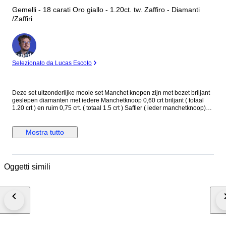
Gemelli - 18 carati Oro giallo - 1.20ct. tw. Zaffiro - Diamanti
/Zaffiri
Esperto
Selezionato da Lucas Escoto
Deze set uitzonderlijke mooie set Manchet knopen zijn met bezet briljant
geslepen diamanten met iedere Manchetknoop 0,60 crt briljant ( totaal
1.20 crt ) en ruim 0,75 crt. ( totaal 1.5 crt ) Saffier ( ieder manchetknoop)
met stervormig gezette saffieren. Zie voor alle details de foto's met
afbeelding van de keuren. ZIE VOOR VERDUIDELIJKING DE
AFBEELDINGEN. Verzekerde verzending.
Mostra tutto
Oggetti simili