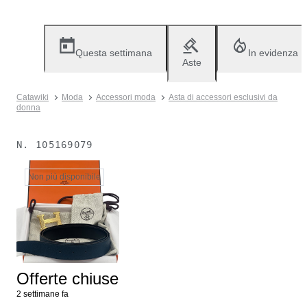
Questa settimana
In evidenza
Aste
Catawiki
Moda
Accessori moda
Asta di accessori esclusivi da
donna
N.
105169079
Non più disponibile
Offerte chiuse
2 settimane fa