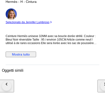
Hermès - H - Cintura
Esperto
Selezionato da Jennifer Lumbroso
Ceinture Hermès unisexe 32MM avec sa boucle dorée strillé. Couleur :
Bleu/ Noir réversible Taille : 95 / environ 105CM Article comme neuf /
utilisé à de rares occasions Elle sera livrée avec les sac de poussière
d’origine et sa boîte d’origine ( voir photo pour plus d’informations)
Livraison colissimo international avec assurance
Mostra tutto
Oggetti simili