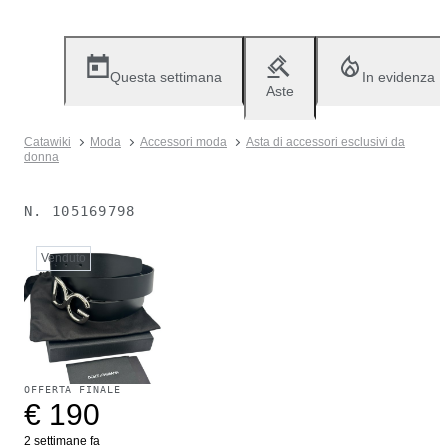
Questa settimana
In evidenza
Aste
Catawiki
Moda
Accessori moda
Asta di accessori esclusivi da
donna
N.
105169798
Venduto
OFFERTA FINALE
€ 190
2 settimane fa