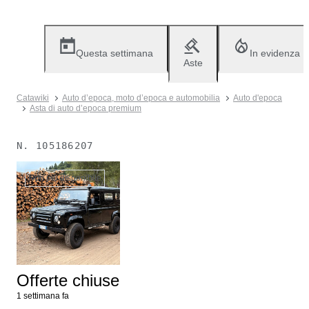
Questa settimana
In evidenza
Aste
Catawiki
Auto d’epoca, moto d’epoca e automobilia
Auto d'epoca
Asta di auto d’epoca premium
N.
105186207
Non più disponibile
Offerte chiuse
1 settimana fa