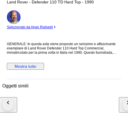
Land Rover - Defender 110 TD Hard Top - 1990
Esperto
Selezionato da Arjan Rietveld
GENERALE: In questa asta viene proposto un rarissimo e affascinante
esemplare di Land Rover Defender 110 Hard Top Commercial,
immatricolato per la prima volta in Italia nel 1990. Questo fuoristrada,
alimentato a turbo diesel, si presenta in una condizione eccezionale
grazie a un restauro totale e meticoloso che ha interessato sia la parte
estetica che quella meccanica, rendendolo un mezzo utilizzato
Mostra tutto
regolarmente e pronto a qualsiasi sfida. Un valore aggiunto di
straordinaria importanza collezionistica è l'iscrizione ufficiale al Registro
Storico Land Rover, una certificazione di grande prestigio che attesta
formalmente l'assoluta originalità, la corretta configurazione storica e
Oggetti simili
l'elevato valore di questo specifico investimento nel tempo. Inoltre, il
veicolo è accompagnato da un rarissimo faldone di omologazioni ufficiali
rilasciate direttamente dalla casa madre Jaguar Land Rover, un dettaglio
burocratico e tecnico estremamente difficile da reperire che eleva
ulteriormente la qualità dell'offerta sul mercato internazionale.
CARROZZERIA & VERNICIATURA: La carrozzeria di questo Defender
110 è stata oggetto di un ripristino estetico completo di altissimo livello e
si presenta oggi in una splendida e profonda colorazione nero lucido.
Tutti i pannelli esterni in alluminio sono perfettamente dritti, sani e
presentano i caratteristici allineamenti di fabbrica geometricamente