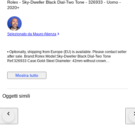
Rolex - Sky-Dweller Black Dial-Two Tone - 326933 - Uomo -
2020+
Esperto
Selezionato da Mauro Atienza
•⁠ ⁠Optionally, shipping from Europe (EU) is available. Please contact seller
after sale. Brand:Rolex Model:Sky-Dweller Black Dial-Two Tone
Ref:326933 Case:Gold-Steel Diameter: 42mm without crown
Movement:Automatic Strap/Bracelet:Original Strap/Bracelet length: Visible
at photos Clasp:Original Condition: Worn and in very good condition
Extras: Full Set The box shown in the picture is a shooting accessories.
Mostra tutto
Not included. Shipping via Fedex or UPS (Its so safe and fast)
#Watchbonafide
Oggetti simili