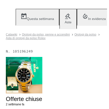
Questa settimana
In evidenza
Aste
Catawiki
Orologi da polso, penne e accendini
Orologi da polso
Asta di orologi da polso Rolex
N.
105196249
Non più disponibile
Offerte chiuse
2 settimane fa