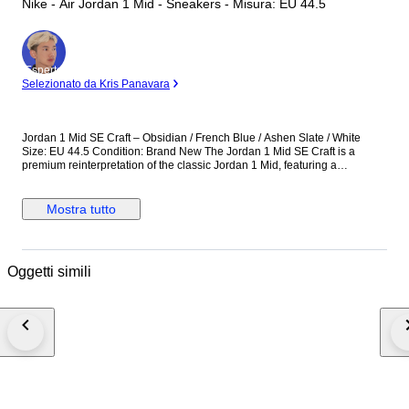
Nike - Air Jordan 1 Mid - Sneakers - Misura: EU 44.5
Esperto
Selezionato da Kris Panavara
Jordan 1 Mid SE Craft – Obsidian / French Blue / Ashen Slate / White
Size: EU 44.5 Condition: Brand New The Jordan 1 Mid SE Craft is a
premium reinterpretation of the classic Jordan 1 Mid, featuring a
deconstructed design with layered materials and exposed stitching. This
colorway combines Obsidian, French Blue, Ashen Slate, and White,
offering a stylish and contemporary look. Perfect for collectors and
Mostra tutto
sneaker enthusiasts seeking a unique and wearable Jordan 1. Details:
Model: Jordan 1 Mid SE Craft Colorway: Obsidian / French Blue / Ashen
Slate / White Size: EU 44.5 Condition: Brand new, never worn Multi-
material upper with deconstructed Craft design Mid-top silhouette for
Oggetti simili
support and style Cushioned insole for comfort Iconic Air Jordan Wings
logo and Swoosh detailing A versatile and premium sneaker that
combines modern design with classic Jordan heritage.