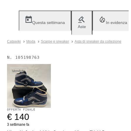
Questa settimana
In evidenza
Aste
Catawiki
Moda
Scarpe e sneaker
Asta di sneaker da collezione
N.
105198763
Venduto
OFFERTA FINALE
€ 140
3 settimane fa