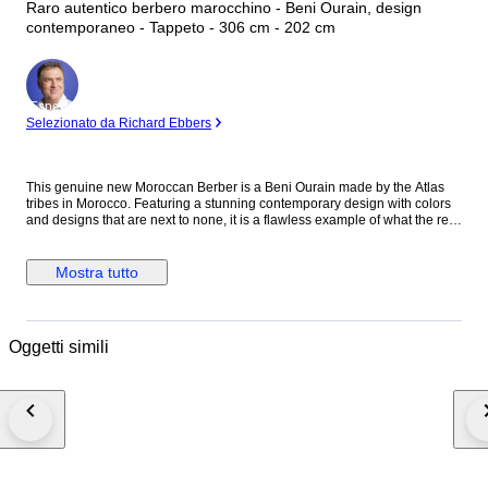
Raro autentico berbero marocchino - Beni Ourain, design
contemporaneo - Tappeto - 306 cm - 202 cm
Esperto
Selezionato da Richard Ebbers
This genuine new Moroccan Berber is a Beni Ourain made by the Atlas
tribes in Morocco. Featuring a stunning contemporary design with colors
and designs that are next to none, it is a flawless example of what the real
Berber rugs are all about. Free of any damages, this timeless
contemporary design is one that is becoming very popular. Condition:
New, very good Dimensions: approx. 306x202cm Pile: wool Waft: cotton
Mostra tutto
Shipping: UPS/FedEx/DHL Our carpets are all professionally cleaned and
inspected. Ref:60181
Oggetti simili