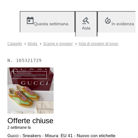
Questa settimana
In evidenza
Aste
Catawiki
Moda
Scarpe e sneaker
Asta di sneaker di lusso
N.
105321729
Non più disponibile
Offerte chiuse
2 settimane fa
Gucci - Sneakers - Misura: EU 41 - Nuovo con etichette