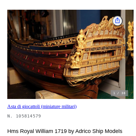
1
/
38
Asta di giocattoli (miniature militari)
N.
105814579
Hms Royal William 1719 by Adrico Ship Models