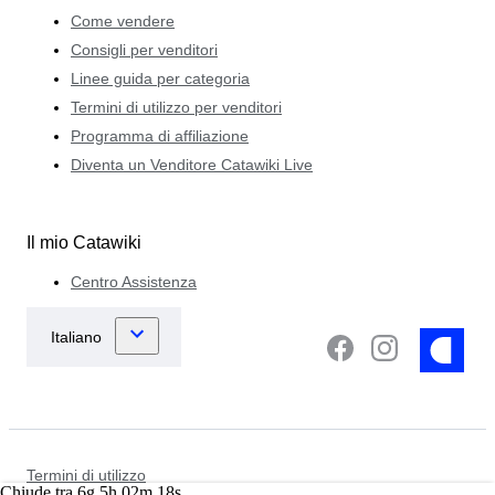
Come vendere
Consigli per venditori
Linee guida per categoria
Termini di utilizzo per venditori
Programma di affiliazione
Diventa un Venditore Catawiki Live
Il mio Catawiki
Centro Assistenza
Termini di utilizzo
Chiude tra
6
g
5
h
02
m
18
s
Informativa sulla privacy e sulla protezione dei dati personali