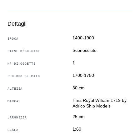
Condizioni impeccabili.
Prodotto destinato a intenditori e a chi apprezza un
lavoro meticoloso e molte ore di lavoro.
Dettagli
1400-1900
EPOCA
Sconosciuto
PAESE D’ORIGINE
1
N° DI OGGETTI
1700-1750
PERIODO STIMATO
30 cm
ALTEZZA
Hms Royal William 1719 by
MARCA
Adrico Ship Models
25 cm
LARGHEZZA
1:60
SCALA