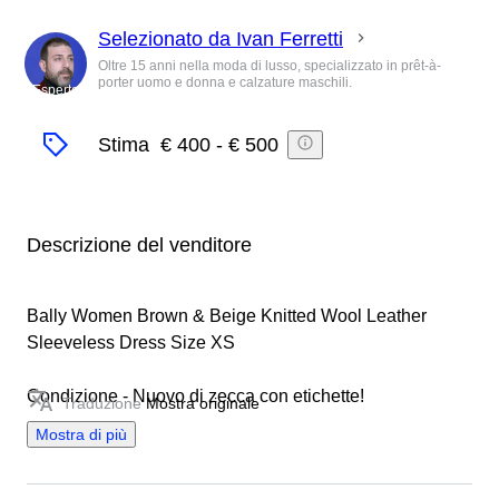
Selezionato da Ivan Ferretti
Oltre 15 anni nella moda di lusso, specializzato in prêt-à-
porter uomo e donna e calzature maschili.
Esperto
Stima
€ 400
-
€ 500
Descrizione del venditore
Bally Women Brown & Beige Knitted Wool Leather
Sleeveless Dress Size XS
Condizione - Nuovo di zecca con etichette!
Traduzione
Mostra originale
Mostra di più
100% autentico!