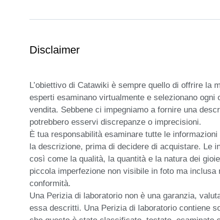
Inciso: 750
Pietra: -
Lunghezza (min-max): 16,0 cm - 17,0 cm - 18,0 cm
Dimensione ciondolo (HxL): 10,6 mm x 10,6 mm
Disclaimer
Peso: 2,49 g
Storia del servizio: lucido dal gioielliere partner
L’obiettivo di Catawiki è sempre quello di offrire la m
esperti esaminano virtualmente e selezionano ogni o
vendita. Sebbene ci impegniamo a fornire una descrizi
potrebbero esservi discrepanze o imprecisioni.

È tua responsabilità esaminare tutte le informazioni 
la descrizione, prima di decidere di acquistare. Le in
così come la qualità, la quantità e la natura dei gioiel
piccola imperfezione non visibile in foto ma inclusa 
conformità.

Una Perizia di laboratorio non è una garanzia, valutazi
essa descritti. Una Perizia di laboratorio contiene so