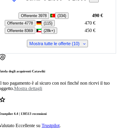
490 €
Offerente 3978
(
334
)
470 €
Offerente 4778
(
115
)
450 €
Offerente 8369
(
28k+
)
Mostra tutte le offerte (10)
Tutela degli acquirenti Catawiki
Il tuo pagamento è al sicuro con noi finché non ricevi il tuo
oggetto.
Mostra dettagli
Trustpilot 4.4 | 138513 recensioni
Valutato Eccellente su
Trustpilot
.