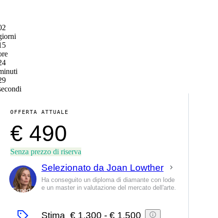
02
giorni
15
ore
24
minuti
29
secondi
OFFERTA ATTUALE
€ 490
Senza prezzo di riserva
Selezionato da Joan Lowther
Ha conseguito un diploma di diamante con lode
e un master in valutazione del mercato dell'arte.
Esperto
Stima
€ 1.300
-
€ 1.500