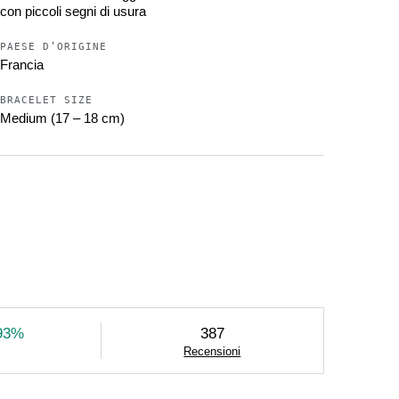
con piccoli segni di usura
ttura. Inoltre non possiamo inviarlo come regalo
PAESE D’ORIGINE
Francia
0 giorni, ma potrebbe richiedere più tempo a
a.
BRACELET SIZE
Medium (17 – 18 cm)
enti o ritardi dei voli.
a
93%
387
Recensioni