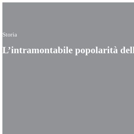
Storia
L’intramontabile popolarità de