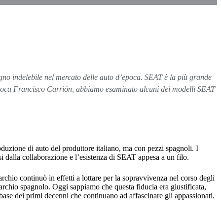
egno indelebile nel mercato delle auto d’epoca. SEAT è la più grande
 d’epoca Francisco Carrión, abbiamo esaminato alcuni dei modelli SEAT
oduzione di auto del produttore italiano, ma con pezzi spagnoli. I
i dalla collaborazione e l’esistenza di SEAT appesa a un filo.
hio continuò in effetti a lottare per la sopravvivenza nel corso degli
rchio spagnolo. Oggi sappiamo che questa fiducia era giustificata,
ase dei primi decenni che continuano ad affascinare gli appassionati.