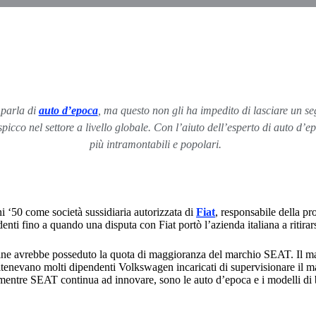
 parla di
auto d’epoca
, ma questo non gli ha impedito di lasciare un s
picco nel settore a livello globale. Con l’aiuto dell’esperto di auto
più intramontabili e popolari.
‘50 come società sussidiaria autorizzata di
Fiat
, responsabile della pr
ti fino a quando una disputa con Fiat portò l’azienda italiana a ritirars
ine avrebbe posseduto la quota di maggioranza del marchio SEAT. Il marc
enevano molti dipendenti Volkswagen incaricati di supervisionare il ma
entre SEAT continua ad innovare, sono le auto d’epoca e i modelli di b