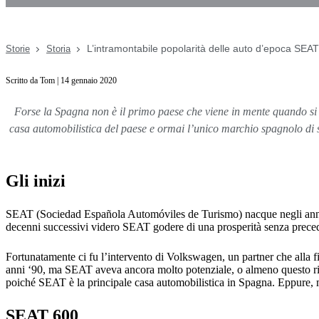
L’intramontabile popolarità delle auto d’epoca SEAT
Storie
Storia
Scritto da Tom | 14 gennaio 2020
Forse la Spagna non è il primo paese che viene in mente quando si
casa automobilistica del paese e ormai l’unico marchio spagnolo di s
Gli inizi
SEAT (Sociedad Española Automóviles de Turismo) nacque negli anni 
decenni successivi videro SEAT godere di una prosperità senza preceden
Fortunatamente ci fu l’intervento di Volkswagen, un partner che alla f
anni ‘90, ma SEAT aveva ancora molto potenziale, o almeno questo rit
poiché SEAT è la principale casa automobilistica in Spagna. Eppure, m
SEAT 600