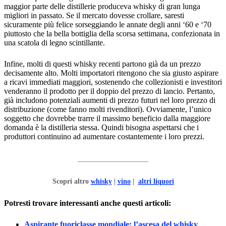
maggior parte delle distillerie produceva whisky di gran lunga
migliori in passato. Se il mercato dovesse crollare, saresti
sicuramente più felice sorseggiando le annate degli anni ‘60 e ‘70
piuttosto che la bella bottiglia della scorsa settimana, confezionata in
una scatola di legno scintillante.
Infine, molti di questi whisky recenti partono già da un prezzo
decisamente alto. Molti importatori ritengono che sia giusto aspirare
a ricavi immediati maggiori, sostenendo che collezionisti e investitori
venderanno il prodotto per il doppio del prezzo di lancio. Pertanto,
già includono potenziali aumenti di prezzo futuri nel loro prezzo di
distribuzione (come fanno molti rivenditori). Ovviamente, l’unico
soggetto che dovrebbe trarre il massimo beneficio dalla maggiore
domanda è la distilleria stessa. Quindi bisogna aspettarsi che i
produttori continuino ad aumentare costantemente i loro prezzi.
____________________
Scopri altro
whisky
|
vino
|
altri liquori
Potresti trovare interessanti anche questi articoli:
Aspirante fuoriclasse mondiale: l’ascesa del whisky