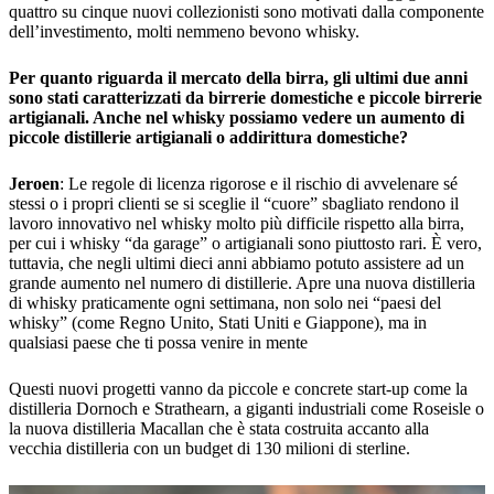
quattro su cinque nuovi collezionisti sono motivati dalla componente
dell’investimento, molti nemmeno bevono whisky.
Per quanto riguarda il mercato della birra, gli ultimi due anni
sono stati caratterizzati da birrerie domestiche e piccole birrerie
artigianali. Anche nel whisky possiamo vedere un aumento di
piccole distillerie artigianali o addirittura domestiche?
Jeroen
: Le regole di licenza rigorose e il rischio di avvelenare sé
stessi o i propri clienti se si sceglie il “cuore” sbagliato rendono il
lavoro innovativo nel whisky molto più difficile rispetto alla birra,
per cui i whisky “da garage” o artigianali sono piuttosto rari. È vero,
tuttavia, che negli ultimi dieci anni abbiamo potuto assistere ad un
grande aumento nel numero di distillerie. Apre una nuova distilleria
di whisky praticamente ogni settimana, non solo nei “paesi del
whisky” (come Regno Unito, Stati Uniti e Giappone), ma in
qualsiasi paese che ti possa venire in mente
Questi nuovi progetti vanno da piccole e concrete start-up come la
distilleria Dornoch e Strathearn, a giganti industriali come Roseisle o
la nuova distilleria Macallan che è stata costruita accanto alla
vecchia distilleria con un budget di 130 milioni di sterline.