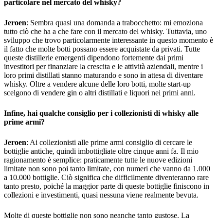
particolare nel mercato del whisky?
Jeroen
: Sembra quasi una domanda a trabocchetto: mi emoziona
tutto ciò che ha a che fare con il mercato del whisky. Tuttavia, uno
sviluppo che trovo particolarmente interessante in questo momento è
il fatto che molte botti possano essere acquistate da privati. Tutte
queste distillerie emergenti dipendono fortemente dai primi
investitori per finanziare la crescita e le attività aziendali, mentre i
loro primi distillati stanno maturando e sono in attesa di diventare
whisky. Oltre a vendere alcune delle loro botti, molte start-up
scelgono di vendere gin o altri distillati e liquori nei primi anni.
Infine, hai qualche consiglio per i collezionisti di whisky alle
prime armi?
Jeroen
: Ai collezionisti alle prime armi consiglio di cercare le
bottiglie antiche, quindi imbottigliate oltre cinque anni fa. Il mio
ragionamento è semplice: praticamente tutte le nuove edizioni
limitate non sono poi tanto limitate, con numeri che vanno da 1.000
a 10.000 bottiglie. Ciò significa che difficilmente diventeranno rare
tanto presto, poiché la maggior parte di queste bottiglie finiscono in
collezioni e investimenti, quasi nessuna viene realmente bevuta.
Molte di queste bottiglie non sono neanche tanto gustose. La