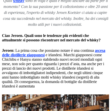
Quali
whisky
sono in voga e quali è meglio lasciare da parte per il
momento? Con la sua passione per il collezionismo e oltre 20 anni
di esperienza, l'esperto di whisky Jeroen Koetsier ci aiuta a capire
cosa sta succedendo nel mercato del whisky. Inoltre, ha dei consigli
molto utili per i nuovi collezionisti.
Ciao Jeroen. Quali sono le tendenze più evidenti che
attualmente si possono riscontrare nel mercato del whisky?
Jeroen
: La prima cosa che possiamo notare è una continua
ascesa
delle distillerie giapponesi
e irlandesi. Marchi giapponesi come
Chichibu e Hanyu stanno stabilendo nuovi record mondiali ogni
mese, non solo per quanto riguarda i prezzi d’asta, ma anche per i
prezzi di lancio dei nuovi prodotti. Le distillerie irlandesi si
avvalgono di imbottigliatori indipendenti, che negli ultimi cinque
anni hanno imbottigliato molti whisky irlandesi (segreti) di alta
qualità. Di conseguenza, la domanda di bottiglie da distillerie
irlandesi è aumentata