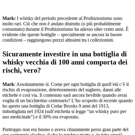
Mark:
I whisky del periodo precedente al Proibizionismo sono
molto rari. Ciò che non è andato distrutto (o più probabilmente
consumato) durante il Proibizionismo ha adesso oltre cento anni. È
evidente che queste bottiglie – specialmente se ancora in buone
condizioni – raggiungono prezzi altissimi tra i collezionisti.
Sicuramente investire in una bottiglia di
whisky vecchia di 100 anni comporta dei
rischi, vero?
Mark
: Assolutamente sì. Come per ogni bottiglia di quell’età c’è il
rischio di evaporazione, deterioramento del sughero, danni alle
etichette e così via. Il contenuto sarà ancora bevibile quando avrai
voglia di un bicchierino centenario? L’ho scoperto di recente quando
ho aperto una bottiglia di Cedar Brooks 9 anni del 1913,
imbottigliata nel 1924 (sull’etichetta si legge “un whisky puro per
uso medicinale”) e il 30% era evaporato.
Purtroppo non era buono e aveva chiaramente perso gran parte del
suo contenuto alcolico, il che lo rendeva piatto e, in tutta onestà,