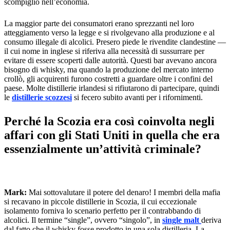
scompiglio nell’economia.
La maggior parte dei consumatori erano sprezzanti nel loro
atteggiamento verso la legge e si rivolgevano alla produzione e al
consumo illegale di alcolici. Presero piede le rivendite clandestine —
il cui nome in inglese si riferiva alla necessità di sussurrare per
evitare di essere scoperti dalle autorità. Questi bar avevano ancora
bisogno di whisky, ma quando la produzione del mercato interno
crollò, gli acquirenti furono costretti a guardare oltre i confini del
paese. Molte distillerie irlandesi si rifiutarono di partecipare, quindi
le
distillerie scozzesi
si fecero subito avanti per i rifornimenti.
Perché la Scozia era così coinvolta negli
affari con gli Stati Uniti in quella che era
essenzialmente un’attività criminale?
Mark:
Mai sottovalutare il potere del denaro! I membri della mafia
si recavano in piccole distillerie in Scozia, il cui eccezionale
isolamento forniva lo scenario perfetto per il contrabbando di
alcolici. Il termine “single”, ovvero “singolo”, in
single malt
deriva
dal fatto che il whisky fosse prodotto in una sola distilleria. La