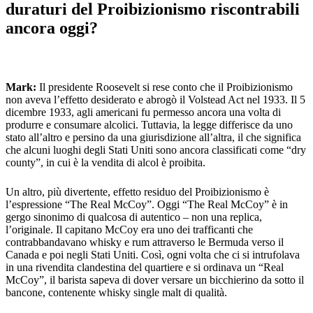
duraturi del Proibizionismo riscontrabili
ancora oggi?
Mark:
Il presidente Roosevelt si rese conto che il Proibizionismo
non aveva l’effetto desiderato e abrogò il Volstead Act nel 1933. Il 5
dicembre 1933, agli americani fu permesso ancora una volta di
produrre e consumare alcolici. Tuttavia, la legge differisce da uno
stato all’altro e persino da una giurisdizione all’altra, il che significa
che alcuni luoghi degli Stati Uniti sono ancora classificati come “dry
county”, in cui è la vendita di alcol è proibita.
Un altro, più divertente, effetto residuo del Proibizionismo è
l’espressione “The Real McCoy”. Oggi “The Real McCoy” è in
gergo sinonimo di qualcosa di autentico – non una replica,
l’originale. Il capitano McCoy era uno dei trafficanti che
contrabbandavano whisky e rum attraverso le Bermuda verso il
Canada e poi negli Stati Uniti. Così, ogni volta che ci si intrufolava
in una rivendita clandestina del quartiere e si ordinava un “Real
McCoy”, il barista sapeva di dover versare un bicchierino da sotto il
bancone, contenente whisky single malt di qualità.