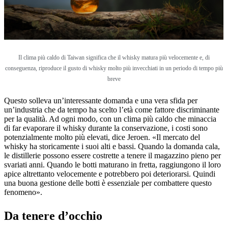
Il clima più caldo di Taiwan significa che il whisky matura più velocemente e, di
conseguenza, riproduce il gusto di whisky molto più invecchiati in un periodo di tempo più
breve
Questo solleva un’interessante domanda e una vera sfida per
un’industria che da tempo ha scelto l’età come fattore discriminante
per la qualità. Ad ogni modo, con un clima più caldo che minaccia
di far evaporare il whisky durante la conservazione, i costi sono
potenzialmente molto più elevati, dice Jeroen. «Il mercato del
whisky ha storicamente i suoi alti e bassi. Quando la domanda cala,
le distillerie possono essere costrette a tenere il magazzino pieno per
svariati anni. Quando le botti maturano in fretta, raggiungono il loro
apice altrettanto velocemente e potrebbero poi deteriorarsi. Quindi
una buona gestione delle botti è essenziale per combattere questo
fenomeno».
Da tenere d’occhio