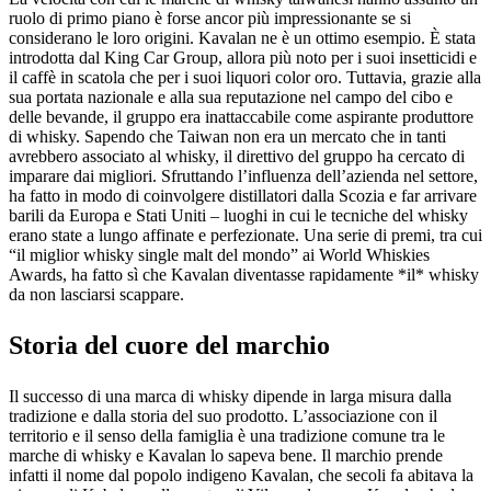
ruolo di primo piano è forse ancor più impressionante se si
considerano le loro origini. Kavalan ne è un ottimo esempio. È stata
introdotta dal King Car Group, allora più noto per i suoi insetticidi e
il caffè in scatola che per i suoi liquori color oro. Tuttavia, grazie alla
sua portata nazionale e alla sua reputazione nel campo del cibo e
delle bevande, il gruppo era inattaccabile come aspirante produttore
di whisky. Sapendo che Taiwan non era un mercato che in tanti
avrebbero associato al whisky, il direttivo del gruppo ha cercato di
imparare dai migliori. Sfruttando l’influenza dell’azienda nel settore,
ha fatto in modo di coinvolgere distillatori dalla Scozia e far arrivare
barili da Europa e Stati Uniti – luoghi in cui le tecniche del whisky
erano state a lungo affinate e perfezionate. Una serie di premi, tra cui
“il miglior whisky single malt del mondo” ai World Whiskies
Awards, ha fatto sì che Kavalan diventasse rapidamente *il* whisky
da non lasciarsi scappare.
Storia del cuore del marchio
Il successo di una marca di whisky dipende in larga misura dalla
tradizione e dalla storia del suo prodotto. L’associazione con il
territorio e il senso della famiglia è una tradizione comune tra le
marche di whisky e Kavalan lo sapeva bene. Il marchio prende
infatti il nome dal popolo indigeno Kavalan, che secoli fa abitava la