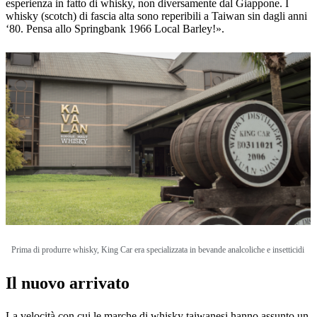
esperienza in fatto di whisky, non diversamente dal Giappone. I
whisky (scotch) di fascia alta sono reperibili a Taiwan sin dagli anni
‘80. Pensa allo Springbank 1966 Local Barley!».
Prima di produrre whisky, King Car era specializzata in bevande analcoliche e insetticidi
Il nuovo arrivato
La velocità con cui le marche di whisky taiwanesi hanno assunto un