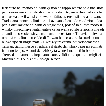
Il debutto nel mondo del whisky non ha rappresentato solo una sfida
per convincere il mondo di un sapore distinto, ma è diventato anche
una prova che il whisky poteva, di fatto, essere distillato a Taiwan.
Tradizionalmente, i climi nordici avevano fornito le condizioni ideali
per la distillazione del whisky single malt, poiché in questo modo il
whisky invecchiava lentamente e catturava la sottile legnosità che gli
amanti dello scotch single malt amano così tanto. Tuttavia, l’elevata
umidità e il clima più caldo di Taiwan hanno aperto la strada a un
nuovo tipo di single malt. «Il whisky invecchia più velocemente a
Taiwan, quindi riesce a replicare il gusto dei whisky più invecchiati
in meno tempo. Alcuni dei whisky taiwanesi maturati in botti di
sherry dai quattro ai cinque anni sono validi tanto quanto i migliori
Macallan di 12-15 anni», spiega Jeroen.