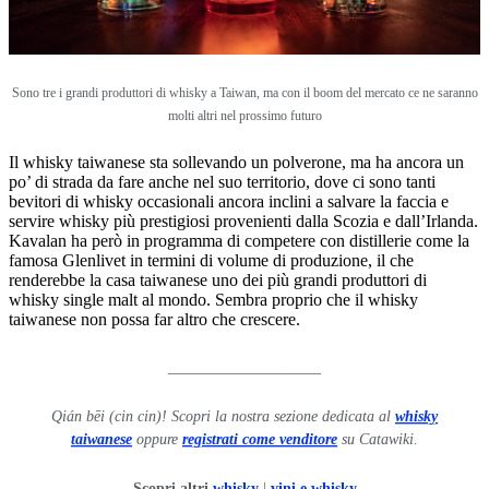
Sono tre i grandi produttori di whisky a Taiwan, ma con il boom del mercato ce ne saranno
molti altri nel prossimo futuro
Il whisky taiwanese sta sollevando un polverone, ma ha ancora un
po’ di strada da fare anche nel suo territorio, dove ci sono tanti
bevitori di whisky occasionali ancora inclini a salvare la faccia e
servire whisky più prestigiosi provenienti dalla Scozia e dall’Irlanda.
Kavalan ha però in programma di competere con distillerie come la
famosa Glenlivet in termini di volume di produzione, il che
renderebbe la casa taiwanese uno dei più grandi produttori di
whisky single malt al mondo. Sembra proprio che il whisky
taiwanese non possa far altro che crescere.
____________________
Qián bēi (cin cin)! Scopri la nostra sezione dedicata al
whisky
taiwanese
oppure
registrati come venditore
su Catawiki.
Scopri altri
whisky
|
vini e whisky