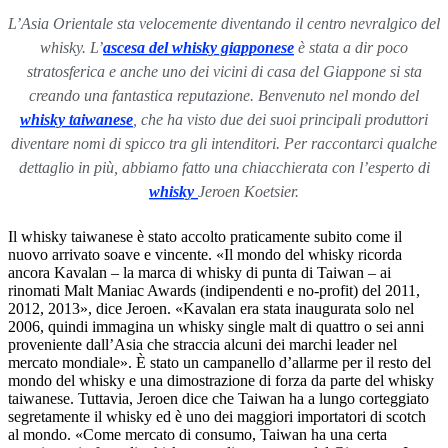
L’Asia Orientale sta velocemente diventando il centro nevralgico del
whisky. L’
ascesa del whisky giapponese
è stata a dir poco
stratosferica e anche uno dei vicini di casa del Giappone si sta
creando una fantastica reputazione. Benvenuto nel mondo del
whisky taiwanese
, che ha visto due dei suoi principali produttori
diventare nomi di spicco tra gli intenditori. Per raccontarci qualche
dettaglio in più, abbiamo fatto una chiacchierata con l’esperto di
whisky
Jeroen Koetsier.
Il whisky taiwanese è stato accolto praticamente subito come il
nuovo arrivato soave e vincente. «Il mondo del whisky ricorda
ancora Kavalan – la marca di whisky di punta di Taiwan – ai
rinomati Malt Maniac Awards (indipendenti e no-profit) del 2011,
2012, 2013», dice Jeroen. «Kavalan era stata inaugurata solo nel
2006, quindi immagina un whisky single malt di quattro o sei anni
proveniente dall’Asia che straccia alcuni dei marchi leader nel
mercato mondiale». È stato un campanello d’allarme per il resto del
mondo del whisky e una dimostrazione di forza da parte del whisky
taiwanese. Tuttavia, Jeroen dice che Taiwan ha a lungo corteggiato
segretamente il whisky ed è uno dei maggiori importatori di scotch
al mondo. «Come mercato di consumo, Taiwan ha una certa