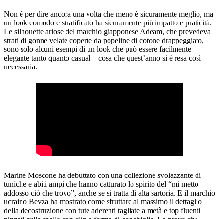
Non è per dire ancora una volta che meno è sicuramente meglio, ma
un look comodo e stratificato ha sicuramente più impatto e praticità.
Le silhouette ariose del marchio giapponese Adeam, che prevedeva
strati di gonne velate coperte da popeline di cotone drappeggiato,
sono solo alcuni esempi di un look che può essere facilmente
elegante tanto quanto casual – cosa che quest’anno si è resa così
necessaria.
Marine Moscone ha debuttato con una collezione svolazzante di
tuniche e abiti ampi che hanno catturato lo spirito del “mi metto
addosso ciò che trovo”, anche se si tratta di alta sartoria. E il marchio
ucraino Bevza ha mostrato come sfruttare al massimo il dettaglio
della decostruzione con tute aderenti tagliate a metà e top fluenti