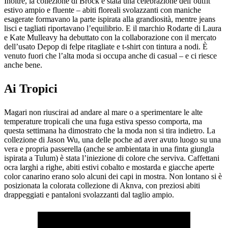
Inoltre, la collezione di Brock è stata una celebrazione dell’outfit
estivo ampio e fluente – abiti floreali svolazzanti con maniche
esagerate formavano la parte ispirata alla grandiosità, mentre jeans
lisci e tagliati riportavano l’equilibrio. E il marchio Rodarte di Laura
e Kate Mulleavy ha debuttato con la collaborazione con il mercato
dell’usato Depop di felpe ritagliate e t-shirt con tintura a nodi. È
venuto fuori che l’alta moda si occupa anche di casual – e ci riesce
anche bene.
Ai Tropici
Magari non riuscirai ad andare al mare o a sperimentare le alte
temperature tropicali che una fuga estiva spesso comporta, ma
questa settimana ha dimostrato che la moda non si tira indietro. La
collezione di Jason Wu, una delle poche ad aver avuto luogo su una
vera e propria passerella (anche se ambientata in una finta giungla
ispirata a Tulum) è stata l’iniezione di colore che serviva. Caffettani
ocra larghi a righe, abiti estivi cobalto e mostarda e giacche aperte
color canarino erano solo alcuni dei capi in mostra. Non lontano si è
posizionata la colorata collezione di Aknva, con preziosi abiti
drappeggiati e pantaloni svolazzanti dal taglio ampio.