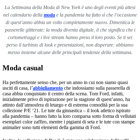
La Settimana della Moda di New York è uno degli eventi più attesi
nel calendario della
moda
e la pandemia ha fatto sì che l’occasione
di quest’anno abbia un volto completamente nuovo. Dimentica le
passerelle glitterate: la moda diventa digitale, il che significa che i
cortometraggi e i live stream hanno preso il loro posto. Se ti sei
perso il turbinio di look e presentazioni, non disperare: abbiamo
messo insieme alcune delle principali tendenze della settimana.
Moda casual
Ha perfettamente senso che, per un anno in cui non siamo quasi
usciti di casa, l’
abbigliamento
che indossiamo sulla passerella di
casa abbia conquistato il centro della scena. Tom Ford, infatti,
inizialmente privo di ispirazione per la stagione di quest’anno, ha
attinto dall’atmosfera di letargo e di estrema comodità per la sua
collezione P/E ‘21. Le tute da ginnastica – il look atletico ispirato
alla pandemia – hanno fatto la loro comparsa sotto forma di vellutati
esemplari color zaffiro, mentre i pigiami di seta e le tute con stampe
animalier sono tutti elementi della gamma di Ford.