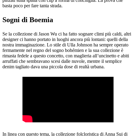
pinzati sulla spalla con clip a forma di conchiglia. La prova che
basta poco per fare tanta strada.
Sogni di Boemia
Se la collezione di Jason Wu ci ha fatto sognare climi più caldi, altri
designer ci hanno portato in luoghi ancora più lontani: quelli della
nostra immaginazione. Lo stile di Ulla Johnson ha sempre operato
fermamente nel regno del sogno bohémien e la sua collezione è
rimasta fedele a questo concetto, con maglieria all’uncinetto e abiti
arruffati che sembravano scesi dalle nuvole, mentre il semplice
denim tagliato dava una piccola dose di realtà urbana.
In linea con questo tema, la collezione folcloristica di Anna Sui di