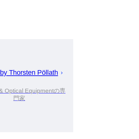
 by
Thorsten
Pöllath
& Optical Equipmentの専
門家