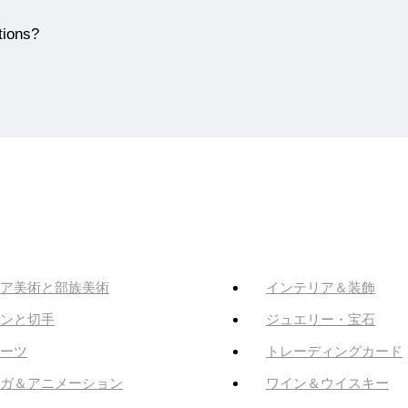
tions?
ア美術と部族美術
インテリア＆装飾
ンと切手
ジュエリー・宝石
ーツ
トレーディングカード
ガ＆アニメーション
ワイン＆ウイスキー