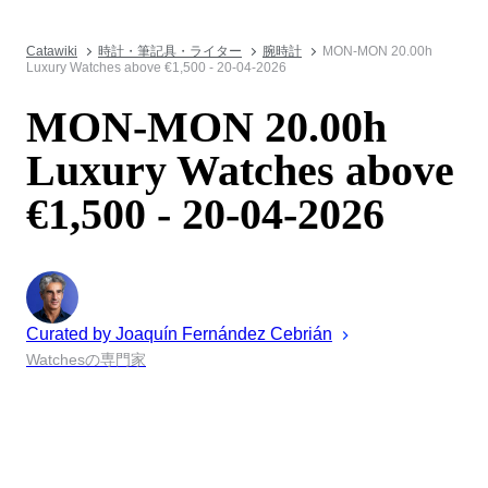
Catawiki
時計・筆記具・ライター
腕時計
MON-MON 20.00h
Luxury Watches above €1,500 - 20-04-2026
MON-MON 20.00h
Luxury Watches above
€1,500 - 20-04-2026
Curated by
Joaquín
Fernández Cebrián
Watchesの専門家