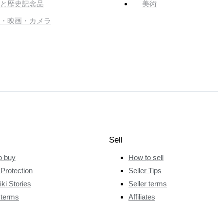
と歴史記念品
美術
・映画・カメラ
Sell
o buy
How to sell
Protection
Seller Tips
ki Stories
Seller terms
 terms
Affiliates