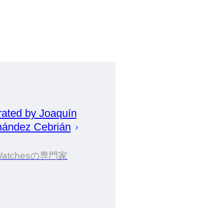
rated by
Joaquín
nández Cebrián
Watchesの専門家