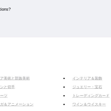
tions?
ア美術と部族美術
インテリア＆装飾
ンと切手
ジュエリー・宝石
ーツ
トレーディングカード
ガ＆アニメーション
ワイン＆ウイスキー