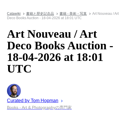
Catawiki
書籍と歴史記念品
書籍 - 美術・写真
Art Nouveau / Art
Deco Books Auction - 18-04-2026 at 18:01 UTC
Art Nouveau / Art
Deco Books Auction -
18-04-2026 at 18:01
UTC
Curated by
Tom
Hopman
Books - Art & Photographyの専門家