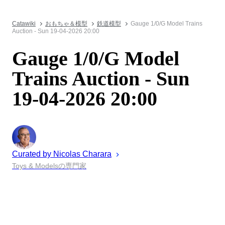
Catawiki
おもちゃ＆模型
鉄道模型
Gauge 1/0/G Model Trains
Auction - Sun 19-04-2026 20:00
Gauge 1/0/G Model
Trains Auction - Sun
19-04-2026 20:00
Curated by
Nicolas
Charara
Toys & Modelsの専門家