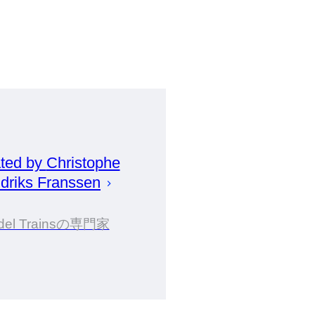
ted by
Christophe
driks Franssen
del Trainsの専門家