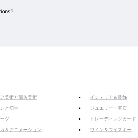
tions?
ア美術と部族美術
インテリア＆装飾
ンと切手
ジュエリー・宝石
ーツ
トレーディングカード
ガ＆アニメーション
ワイン＆ウイスキー