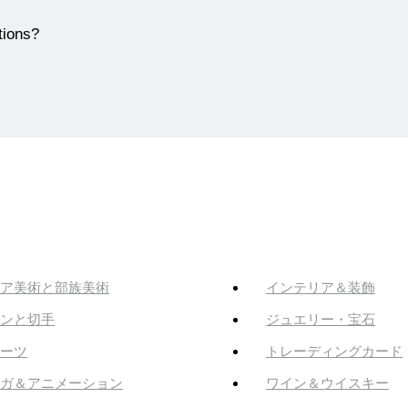
tions?
ア美術と部族美術
インテリア＆装飾
ンと切手
ジュエリー・宝石
ーツ
トレーディングカード
ガ＆アニメーション
ワイン＆ウイスキー