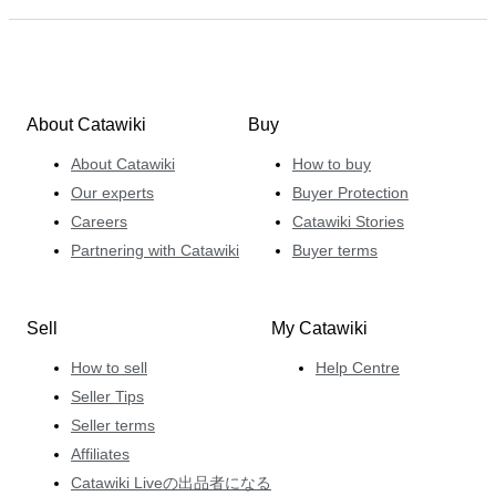
About Catawiki
Buy
About Catawiki
How to buy
Our experts
Buyer Protection
Careers
Catawiki Stories
Partnering with Catawiki
Buyer terms
Sell
My Catawiki
How to sell
Help Centre
Seller Tips
Seller terms
Affiliates
Catawiki Liveの出品者になる