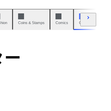
hion
Coins & Stamps
Comics
Cars & Bikes
ター