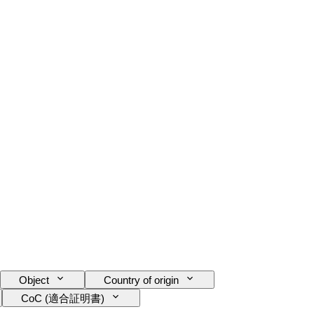
Object
Country of origin
CoC (適合証明書)