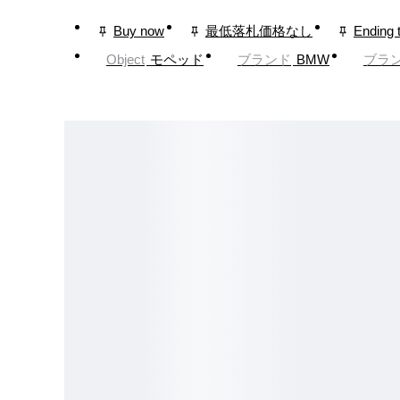
Buy now
最低落札価格なし
Ending 
Object
モペッド
ブランド
BMW
ブラ