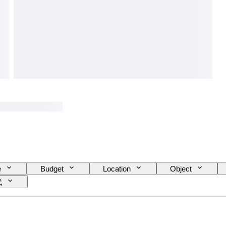
e
Budget
Location
Object
代