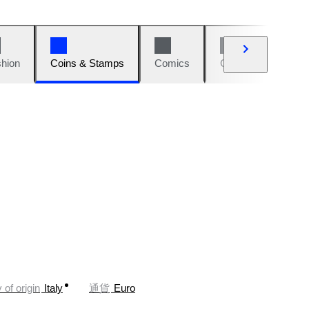
hion
Coins & Stamps
Comics
Cars & Bikes
 of origin
Italy
通貨
Euro