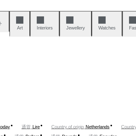
ト
Art
Interiors
Jewellery
Watches
Fas
today
通貨
Lire
Country of origin
Netherlands
Country