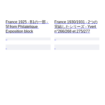
France 1925 - B1の一部 - 
France 1930/1931 - 2つの
5f from Philatelique 
完結したシリーズ - Yvert 
Exposition block
n°266/268 et 275/277