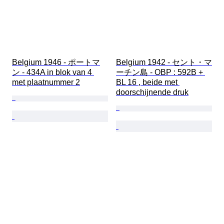
Belgium 1946 - ポートマ
Belgium 1942 - セント・マ
ン - 434A in blok van 4 
ーチン島 - OBP : 592B + 
met plaatnummer 2
BL 16 , beide met 
doorschijnende druk