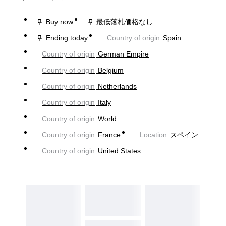
Buy now
最低落札価格なし
Ending today
Country of origin
Spain
Country of origin
German Empire
Country of origin
Belgium
Country of origin
Netherlands
Country of origin
Italy
Country of origin
World
Country of origin
France
Location
スペイン
Country of origin
United States