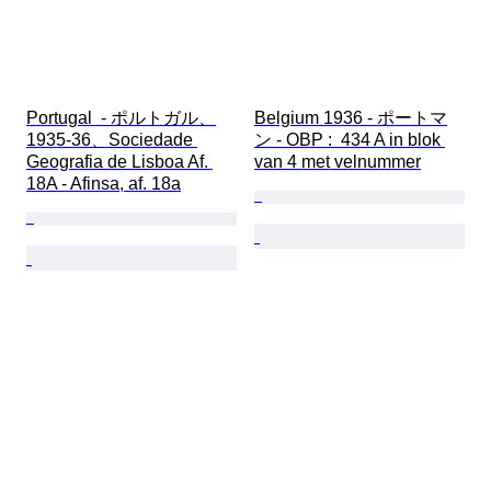
Portugal  - ポルトガル、
Belgium 1936 - ポートマ
1935-36、Sociedade 
ン - OBP :  434 A in blok 
Geografia de Lisboa Af. 
van 4 met velnummer
18A - Afinsa, af. 18a