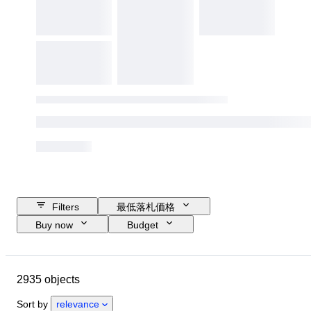
Filters
最低落札価格
Buy now
Budget
Closing date
Location
ブランド
Object
2935 objects
Country of origin
コンディション
時代
主題
スタイル
Sort by
relevance