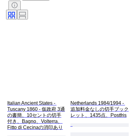
技法
署名
エディション
言語
カラー
アーティスト
販売元
時代
Italian Ancient States - 
Netherlands 1984/1994 - 
Tuscany 1860 - 仮政府 3通
追加料金なしの切手ブック
の書簡、10セントの切手
レット、1435点、Postfris
付き、Bagno、Volterra、
Fitto di Cecinaの消印あり