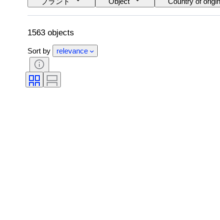
ブランド
Object
Country of origi
スタイル
署名
カラー
オリジナル/レプリカ
時代
制作
1563 objects
Sort by
relevance