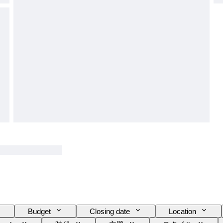
Budget
Closing date
Location