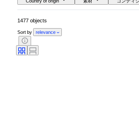
Country of origin
素材
コンディ
レンズマウント
ビデオレコーダータイプ
双眼鏡タイプ
時代
フィルムタ
1477 objects
Sort by
relevance