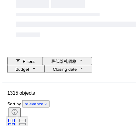
Filters
最低落札価格
Budget
Closing date
Location
Object
Country of origin
素材
1315 objects
コンディション
付属品
時代
主題
スタイル
Sort by
relevance
技法
署名
装丁
エディション
言語
カラー
スケール
シリーズ
時代
グレード鑑定会社
販売元