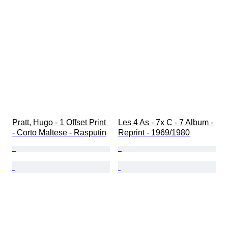
Pratt, Hugo - 1 Offset Print 
Les 4 As - 7x C - 7 Album - 
- Corto Maltese - Rasputin
Reprint - 1969/1980