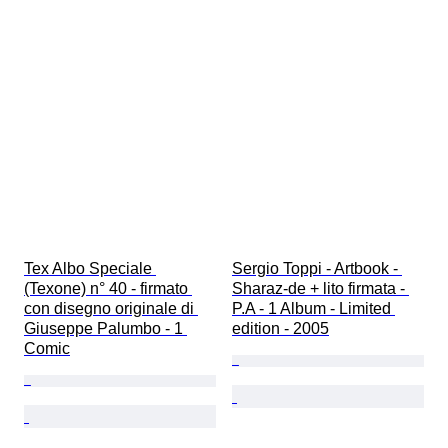
Tex Albo Speciale 
Sergio Toppi - Artbook - 
(Texone) n° 40 - firmato 
Sharaz-de + lito firmata - 
con disegno originale di 
P.A - 1 Album - Limited 
Giuseppe Palumbo - 1 
edition - 2005
Comic