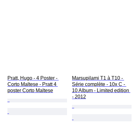
Pratt, Hugo - 4 Poster - 
Marsupilami T1 à T10 - 
Corto Maltese - Pratt 4 
Série complète - 10x C - 
poster Corto Maltese
10 Album - Limited edition 
- 2012