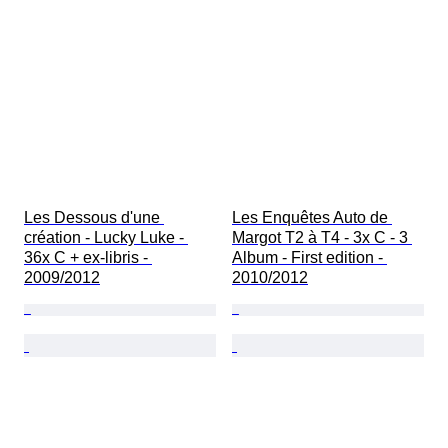
Les Dessous d'une 
Les Enquêtes Auto de 
création - Lucky Luke - 
Margot T2 à T4 - 3x C - 3 
36x C + ex-libris - 
Album - First edition - 
2009/2012
2010/2012