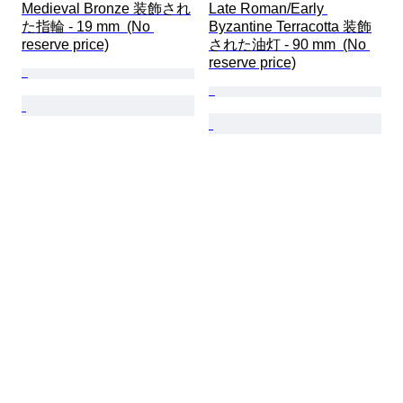
Medieval Bronze 装飾され
Late Roman/Early 
た指輪 - 19 mm  (No 
Byzantine Terracotta 装飾
reserve price)
された油灯 - 90 mm  (No 
reserve price)