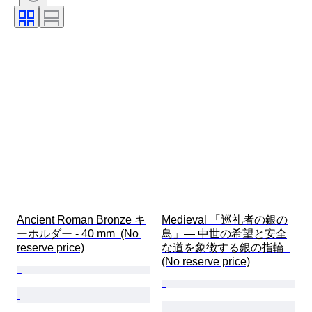
署名
カラー
通貨
カット
考古学タイプ
商品表記サイズ
文化
時代
アーティスト
オリジナル/レプリカ
来歴
Ancient Roman Bronze キ
Medieval 「巡礼者の銀の
ーホルダー - 40 mm  (No 
鳥」— 中世の希望と安全
reserve price)
な道を象徴する銀の指輪  
(No reserve price)