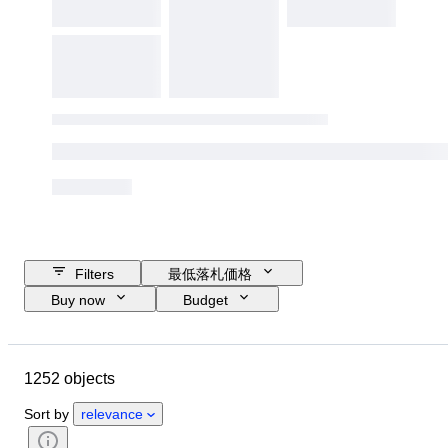
Filters
最低落札価格
Buy now
Budget
Closing date
Location
Size
Dimensions
Object
1252 objects
Country of origin
素材
性別
コンディション
時代
石
Sort by
relevance
鑑定書
純度
スタイル