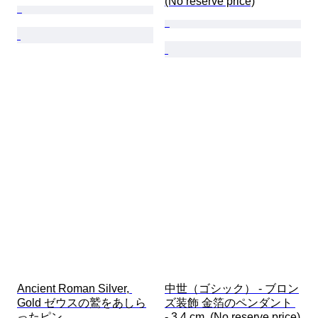
(No reserve price)
Ancient Roman Silver, 
中世（ゴシック） - ブロン
Gold ゼウスの鷲をあしら
ズ装飾 金箔のペンダント 
ったピン
- 3.4 cm  (No reserve price)