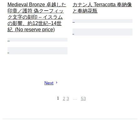
Medieval Bronze 卓越した
カナン人 Terracotta 奉納像
印章／護符 偽クーフィッ
と奉納花瓶
ク文字の刻印 – イスラム
の影響、約12世紀–14世
紀  (No reserve price)
Next
1
2
3
…
53