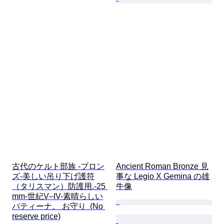
古代のケルト部族 -ブロン
Ancient Roman Bronze 見
ズ-美しい吊り下げ護符
事な Legio X Gemina の雄
（タリスマン）防護用.-25 
牛像
mm-世紀V–IV-素晴らしい
パティーナ。 お守り  (No 
reserve price)