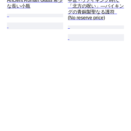
Ancient Roman Glass 希少
中世 - ヴァイキング時代 
な長い小瓶
「北方の呪い」—バイキン
グの青銅製聖なる護符  
(No reserve price)