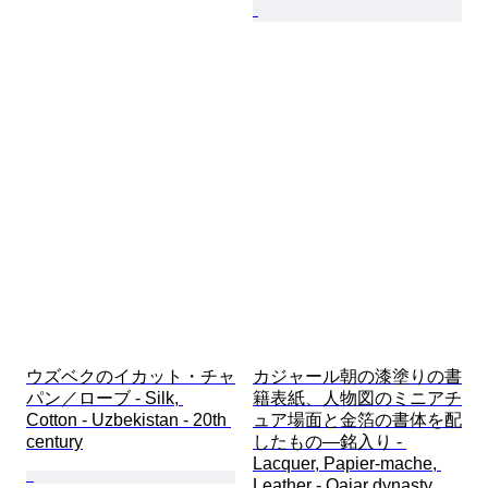
ウズベクのイカット・チャ
カジャール朝の漆塗りの書
パン／ローブ - Silk, 
籍表紙、人物図のミニアチ
Cotton - Uzbekistan - 20th 
ュア場面と金箔の書体を配
century
したもの—銘入り - 
Lacquer, Papier-mache, 
Leather - Qajar dynasty 