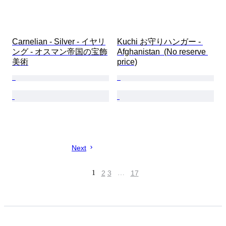
Carnelian - Silver - イヤリ
Kuchi お守りハンガー - 
ング - オスマン帝国の宝飾
Afghanistan  (No reserve 
美術
price)
Next
1
2
3
…
17