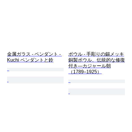
金属ガラス - ペンダント - 
ボウル - 手彫りの錫メッキ
Kuchi ペンダントと鈴
銅製ボウル、伝統的な修復
付き—カジャール朝
（1789–1925）