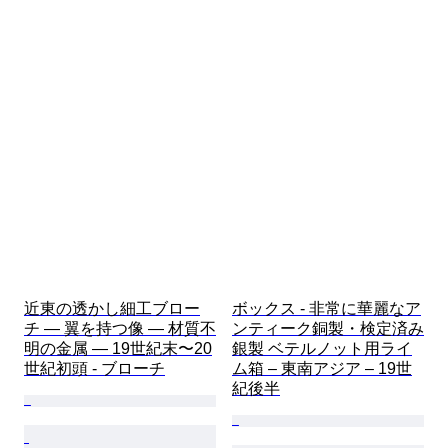
近東の透かし細工ブロー
ボックス - 非常に華麗なア
チ — 翼を持つ像 — 材質不
ンティーク銅製・検定済み
明の金属 — 19世紀末〜20
銀製 ベテルノット用ライ
世紀初頭 - ブローチ
ム箱 – 東南アジア – 19世
紀後半