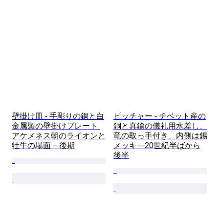
壁掛け皿 - 手彫りの銅と白
ピッチャー - チベット産の
金属製の壁掛けプレート 
銅と真鍮の儀礼用水差し、
アケメネス朝のライオンと
竜の取っ手付き、内側は錫
牡牛の場面 – 後期
メッキ—20世紀半ばから
後半