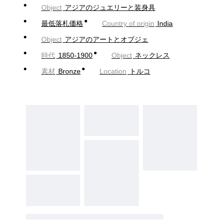
Object
アジアのジュエリーと装身具
最低落札価格
Country of origin
India
Object
アジアのアートとオブジェ
時代
1850-1900
Object
ネックレス
素材
Bronze
Location
トルコ