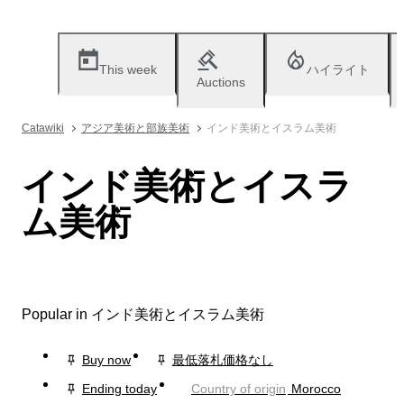
This week
ハイライト
Auctions
Catawiki
アジア美術と部族美術
インド美術とイスラム美術
インド美術とイスラ
ム美術
Popular in インド美術とイスラム美術
Buy now
最低落札価格なし
Ending today
Country of origin
Morocco