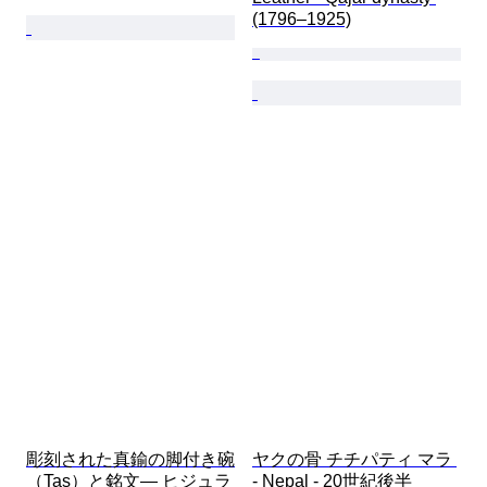
(1796–1925)
彫刻された真鍮の脚付き碗
ヤクの骨 チチパティ マラ 
（Tas）と銘文― ヒジュラ
- Nepal - 20世紀後半