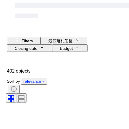
Filters
最低落札価格
Closing date
Budget
Location
Size
Dimensions
Object
Country of origin
402 objects
素材
性別
コンディション
時代
石
鑑定書
Sort by
relevance
主題
スタイル
技法
署名
エディション
カラー
オリジナル/レプリカ
商品表記サイズ
文化
販売元
付属品あり
時代
来歴