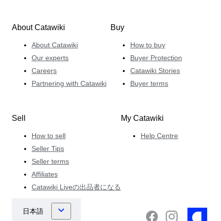
About Catawiki
Buy
About Catawiki
How to buy
Our experts
Buyer Protection
Careers
Catawiki Stories
Partnering with Catawiki
Buyer terms
Sell
My Catawiki
How to sell
Help Centre
Seller Tips
Seller terms
Affiliates
Catawiki Liveの出品者になる