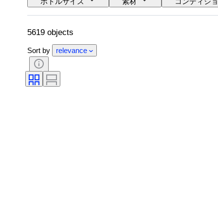
ボトルサイズ
素材
コンディシ
ワインの格付け/原産地呼称
ワイン充填レ
5619 objects
Sort by
relevance