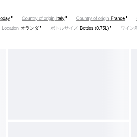
today
Country of origin
Italy
Country of origin
France
Location
オランダ
ボトルサイズ
Bottles (0.75L)
ワイン