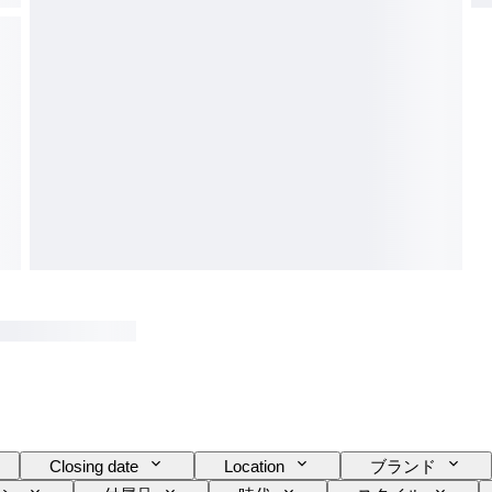
Closing date
Location
ブランド