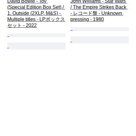
David Bowie - Toy 
John Williams - Star Wars 
(Special Edition Box Set) / 
/ The Empire Strikes Back 
1. Outside (2XLP, M&S) - 
- レコード盤 - Unknown 
Multiple titles - LPボックス
pressing - 1980
セット - 2022