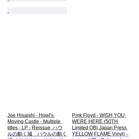
Joe Hisaishi - Howl's 
Pink Floyd - WISH YOU 
Moving Castle - Multiple 
WERE HERE (50TH 
titles - LP - Reissue, ハウ
Limited OBI Japan Press 
ルの動く城　ハウルの動く
YELLOW FLAME Vinyl) - 