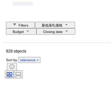
Filters
最低落札価格
Budget
Closing date
Location
Object
Country of origin
素材
928 objects
コンディション
付属品
時代
主題
スタイル
Sort by
relevance
技法
署名
ジャンル
装丁
エディション
カラー
テスト済み動作品
販売元
音楽記念品タイプ
時代
アーティスト
レコードレーベル
プレス盤
制作者