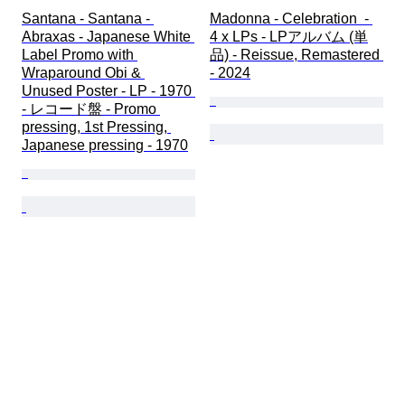
Santana - Santana - 
Madonna - Celebration  - 
Abraxas - Japanese White 
4 x LPs - LPアルバム (単
Label Promo with 
品) - Reissue, Remastered 
Wraparound Obi & 
- 2024
Unused Poster - LP - 1970 
- レコード盤 - Promo 
pressing, 1st Pressing, 
Japanese pressing - 1970