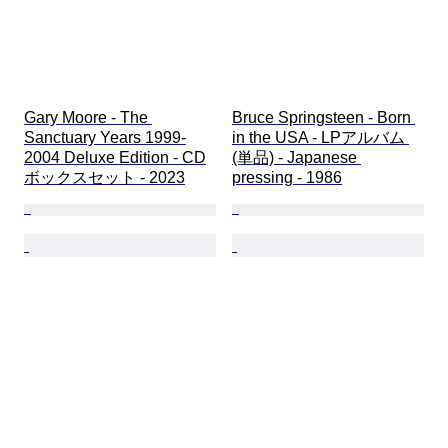
Gary Moore - The 
Bruce Springsteen - Born 
Sanctuary Years 1999-
in the USA - LPアルバム 
2004 Deluxe Edition - CD
(単品) - Japanese 
ボックスセット - 2023
pressing - 1986