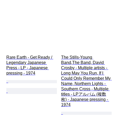
Rare Earth - Get Ready / 
The Stills-Young 
Legendary Japanese 
Band,The Band, David 
Press - LP - Japanese 
Crosby - Multiple artists - 
pressing - 1974
Long May You Run, If I 
Could Only Remember My 
Name, Northern Lights - 
Southern Cross - Multiple 
titles - LPアルバム (複数
枚) - Japanese pressing - 
1974