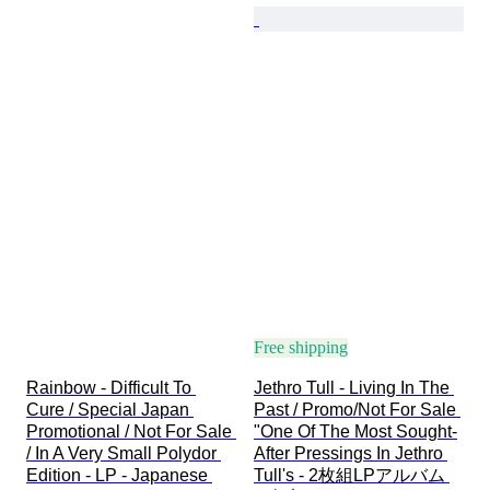
Free shipping
Rainbow - Difficult To 
Jethro Tull - Living In The 
Cure / Special Japan 
Past / Promo/Not For Sale 
Promotional / Not For Sale 
"One Of The Most Sought-
/ In A Very Small Polydor 
After Pressings In Jethro 
Edition - LP - Japanese 
Tull's - 2枚組LPアルバム 