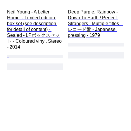
Neil Young - A Letter 
Deep Purple, Rainbow - 
Home  - Limited edition 
Down To Earth / Perfect 
box set (see description 
Strangers - Multiple titles - 
for detail of content) - 
レコード盤 - Japanese 
Sealed - LPボックスセッ
pressing - 1979
ト - Coloured vinyl, Stereo 
- 2014