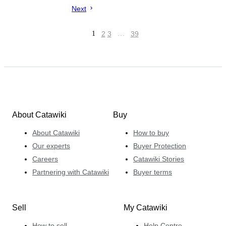
Next
1
2
3
…
39
About Catawiki
Buy
About Catawiki
How to buy
Our experts
Buyer Protection
Careers
Catawiki Stories
Partnering with Catawiki
Buyer terms
Sell
My Catawiki
How to sell
Help Centre