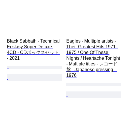
Black Sabbath - Technical 
Eagles - Multiple artists - 
Ecstasy Super Deluxe 
Their Greatest Hits 1971–
4CD - CDボックスセット 
1975 / One Of These 
- 2021
Nights / Heartache Tonight 
- Multiple titles - レコード
盤 - Japanese pressing - 
1976