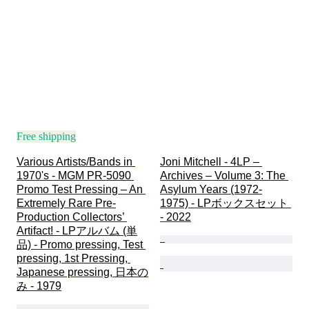
Free shipping
Various Artists/Bands in 
Joni Mitchell - 4LP – 
1970's - MGM PR-5090 
Archives – Volume 3: The 
Promo Test Pressing – An 
Asylum Years (1972-
Extremely Rare Pre-
1975) - LPボックスセット 
Production Collectors’ 
- 2022
Artifact! - LPアルバム (単
品) - Promo pressing, Test 
pressing, 1st Pressing, 
Japanese pressing, 日本の
み - 1979