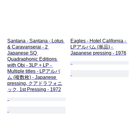
Santana - Santana - Lotus 
Eagles - Hotel California - 
& Caravanserai - 2 
LPアルバム (単品) - 
Japanese SQ 
Japanese pressing - 1976
Quadraphonic Editions 
with Obi - 3LP + LP - 
Multiple titles - LPアルバ
ム (複数枚) - Japanese 
pressing, クアドラフォニ
ック, 1st Pressing - 1972