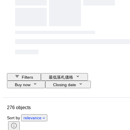
Filters
最低落札価格
Buy now
Closing date
Budget
Location
ブランド
Object
Country of origin
276 objects
素材
コンディション
付属品
時代
スタイル
Sort by
relevance
時代
テスト済み動作品