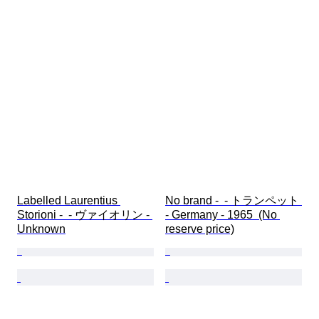
Labelled Laurentius 
No brand -  - トランペット 
Storioni -  - ヴァイオリン - 
- Germany - 1965  (No 
Unknown
reserve price)