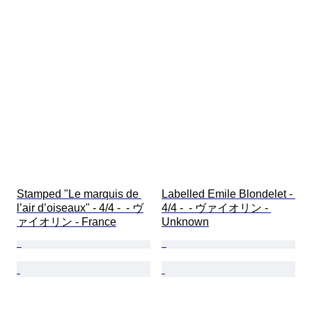
Stamped "Le marquis de 
Labelled Emile Blondelet - 
l’air d’oiseaux" - 4/4 -  - ヴ
4/4 -  - ヴァイオリン - 
ァイオリン - France
Unknown