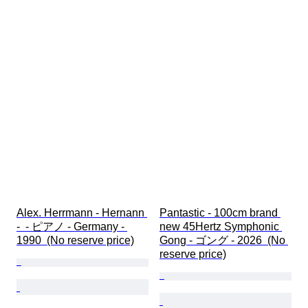
Alex. Herrmann - Hernann 
Pantastic - 100cm brand 
-  - ピアノ - Germany - 
new 45Hertz Symphonic 
1990  (No reserve price)
Gong - ゴング - 2026  (No 
reserve price)