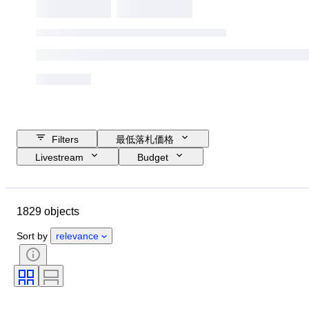
Filters
最低落札価格
Livestream
Budget
Closing date
Location
ブランド
Object
1829 objects
Country of origin
素材
性別
コンディション
時代
Sort by
relevance
スタイル
カラー
衣類サイズ
商品表記サイズ
時代
パターン
シャツ襟サイズ
付属品あり