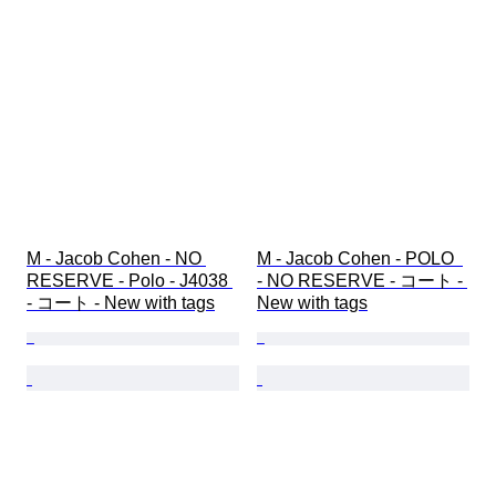
M - Jacob Cohen - NO 
M - Jacob Cohen - POLO  
RESERVE - Polo - J4038 
- NO RESERVE - コート - 
- コート - New with tags
New with tags