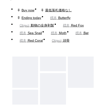
Buy now
最低落札価格なし
Ending today
標本
Butterfly
Object
動物の全身剥製
標本
Red Fox
標本
Sea Snail
標本
Moth
標本
Bat
標本
Red Coral
Object
頭骨