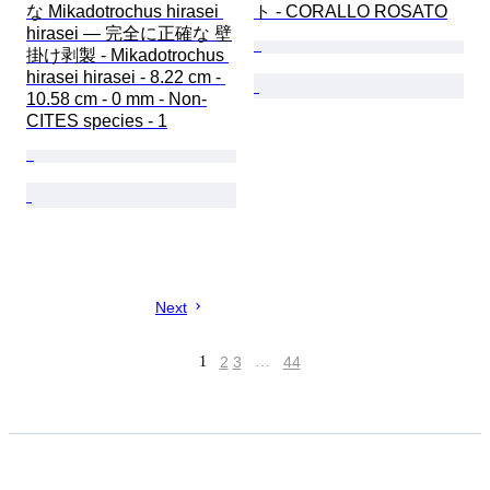
な Mikadotrochus hirasei 
ト - CORALLO ROSATO
hirasei — 完全に正確な 壁
掛け剥製 - Mikadotrochus 
hirasei hirasei - 8.22 cm - 
10.58 cm - 0 mm - Non-
CITES species - 1
Next
1
2
3
…
44