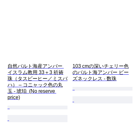
自然バルト海産アンバー 
103 cmの深いチェリー色
イスラム教用 33＋3 祈祷
のバルト海アンバー ビー
珠（タスビーヒー／ミスバ
ズネックレス - 数珠
ハ） – コニャック色の丸
玉 - 琥珀  (No reserve 
price)