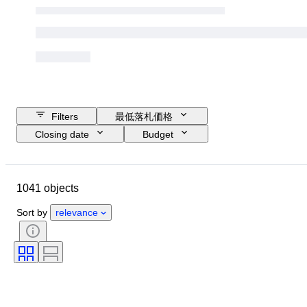
Filters
最低落札価格
Closing date
Budget
Location
Size
Dimensions
Object
Country of origin
1041 objects
素材
性別
コンディション
時代
石
鑑定書
Sort by
relevance
純度
スタイル
署名
カット
鉱物
鉱物形態
パール光沢
商品表記サイズ
処理
オリジナル/レプリカ
時代
標本
来歴