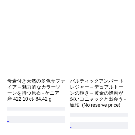
母岩付き天然の多色サファ
バルティックアンバー ト
イア – 魅力的なカラーゾ
レジャー – デュアルトー
ーンを持つ原石 - ケニア
ンの輝き – 黄金の蜂蜜が
産 422.10 ct- 84.42 g
深いコニャックと出会う - 
琥珀  (No reserve price)